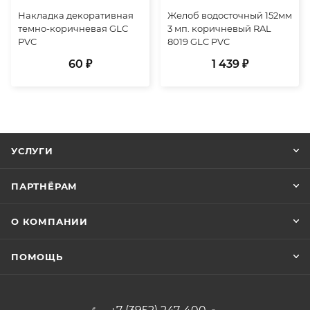
Накладка декоративная
Желоб водосточный 152мм
темно-коричневая GLC
3 мп. коричневый RAL
PVC
8019 GLC PVC
60 ₽
1 439 ₽
УСЛУГИ
ПАРТНЁРАМ
О КОМПАНИИ
ПОМОЩЬ