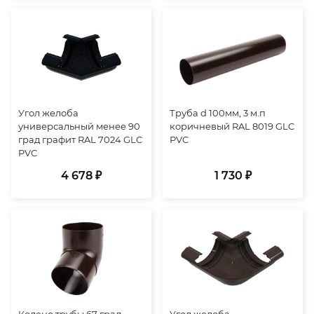
Угол желоба
Труба d 100мм, 3 м.п
универсальный менее 90
коричневый RAL 8019 GLC
град графит RAL 7024 GLC
PVC
PVC
4 678 ₽
1 730 ₽
Колено трубы 67 град.
Угол желоба