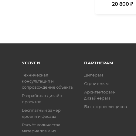
20 800 ₽
УСЛУГИ
ПАРТНЁРАМ
Техническая
Дилерам
консультация и
Строителям
сопровождение объекта
Архитекторам-
Разработка дизайн-
дизайнерам
проектов
Баттл кровельщиков
Бесплатный замер
кровли и фасада
Расчёт количества
материалов и их