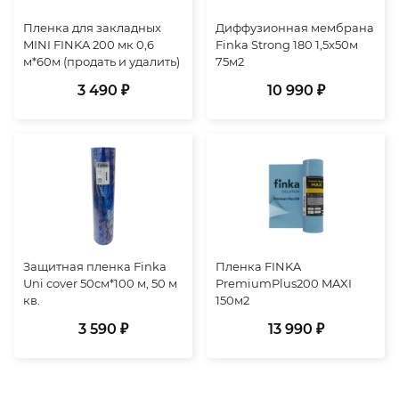
Пленка для закладных
Диффузионная мембрана
MINI FINKA 200 мк 0,6
Finka Strong 180 1,5х50м
м*60м (продать и удалить)
75м2
3 490 ₽
10 990 ₽
Защитная пленка Finka
Пленка FINKA
Uni cover 50cм*100 м, 50 м
PremiumPlus200 MAXI
кв.
150м2
3 590 ₽
13 990 ₽