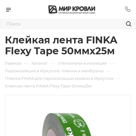
Клейкая лента FINKA
Flexy Tape 50ммх25м
—
—
—
Главная
Каталог
Утеплители и изоляция
—
Пароизоляция в Иркутске: пленки и мембраны
—
Пленка FINKA для пароизоляции кровли в Иркутске
Клейкая лента FINKA Flexy Tape 50ммх25м