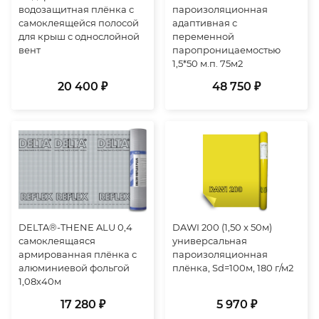
водозащитная плёнка с
пароизоляционная
самоклеящейся полосой
адаптивная с
для крыш с однослойной
переменной
вент
паропроницаемостью
1,5*50 м.п. 75м2
20 400 ₽
48 750 ₽
DELTA®-THENE ALU 0,4
DAWI 200 (1,50 x 50м)
самоклеящаяся
универсальная
армированная плёнка с
пароизоляционная
алюминиевой фольгой
плёнка, Sd=100м, 180 г/м2
1,08х40м
17 280 ₽
5 970 ₽