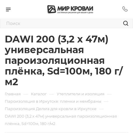
DAWI 200 (3,2 х 47м)
универсальная
пароизоляционная
плёнка, Sd=100м, 180 г/
м2
—
—
—
Главная
Каталог
Утеплители и изоляция
—
Пароизоляция в Иркутске: пленки и мембраны
—
Пароизоляция Дельта для кровли в Иркутске
DAWI 200 (3,2 х 47м) универсальная пароизоляционная
плёнка, Sd=100м, 180 г/м2