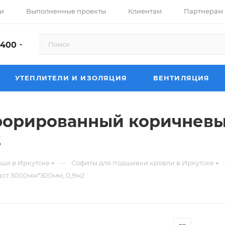
и
Выполненные проекты
Клиентам
Партнерам
-400
УТЕПЛИТЕЛИ И ИЗОЛЯЦИЯ
ВЕНТИЛЯЦИЯ
форированный коричнев
2
—
ши в Иркутске
Софиты для подшивки кровли в Иркутске
ст 3000мм*300мм, 0,9м2