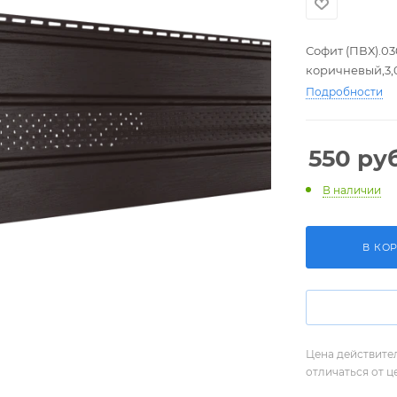
Софит (ПВХ).0
коричневый,3,
Подробности
550
руб
В наличии
В КО
Цена действите
отличаться от ц