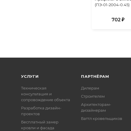
(ПЭ-01-2004-0.45)
702 ₽
УСЛУГИ
ПАРТНЁРАМ
Техническая
Дилерам
консультация и
Строителям
сопровождение объекта
Архитекторам-
Разработка дизайн-
дизайнерам
проектов
Баттл кровельщиков
Бесплатный замер
кровли и фасада