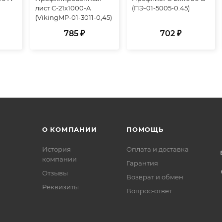
лист С-21х1000-A
(ПЭ-01-5005-0.45)
(VikingMP-01-3011-0,45)
785 ₽
702 ₽
О КОМПАНИИ
ПОМОЩЬ
История
Оплата и доставка
компании
Гарантия
Отзывы
Возврат и обмен
Реквизиты
Вопрос-ответ