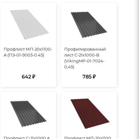
Профлист МП-20х1100-
Профилированный
A (ПЭ-01-9003-0.45)
лист С-21х1000-B
(VikingMP-01-7024-
0,45)
642 ₽
785 ₽
Профлист С-21х1000 А
Профлист МП-20х1100