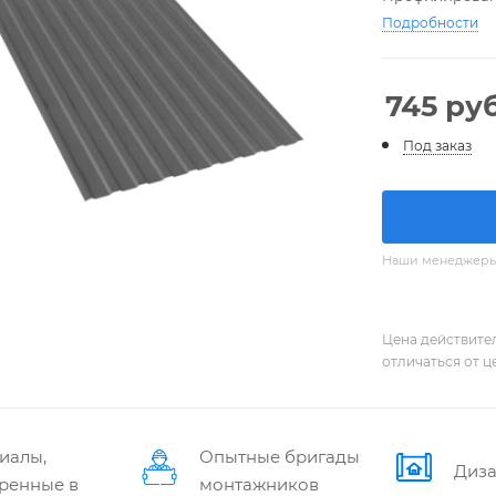
Подробности
745
руб
Под заказ
Наши менеджеры с
Цена действите
отличаться от ц
иалы,
Опытные бригады
Диза
ренные в
монтажников