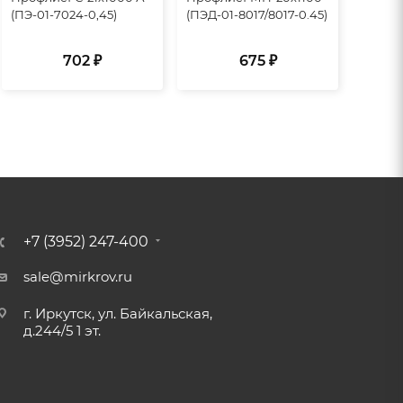
(ПЭ-01-7024-0,45)
(ПЭД-01-8017/8017-0.45)
702 ₽
675 ₽
+7 (3952) 247-400
sale@mirkrov.ru
г. Иркутск, ул. Байкальская,
д.244/5 1 эт.