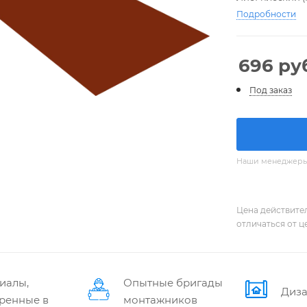
Подробности
696
руб
Под заказ
Наши менеджеры с
Цена действите
отличаться от ц
иалы,
Опытные бригады
Диза
ренные в
монтажников