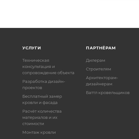
УСЛУГИ
ПАРТНЁРАМ
Техническая
Дилерам
консультация и
Строителям
сопровождение объекта
Архитекторам-
Разработка дизайн-
дизайнерам
проектов
Баттл кровельщиков
Бесплатный замер
кровли и фасада
Расчёт количества
материалов и их
стоимости
Монтаж кровли