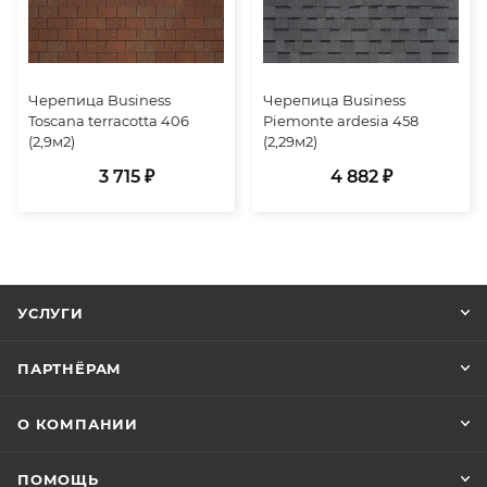
Черепица Business
Черепица Business
Toscana terracotta 406
Piemonte ardesia 458
(2,9м2)
(2,29м2)
3 715 ₽
4 882 ₽
УСЛУГИ
ПАРТНЁРАМ
О КОМПАНИИ
ПОМОЩЬ