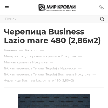
Черепица Business
Lazio mare 480 (2,86м2)
—
—
Главная
Каталог
—
Материалы для кровли и крыши в Иркутске
—
Мягкая кровля в Иркутске
—
Гибкая черепица Тегола (Tegola) в Иркутске
—
Гибкая черепица Тегола (Tegola) Business в Иркутске
Черепица Business Lazio mare 480 (2,86м2)