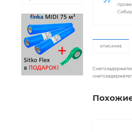
прове
Сибир
ОПИСАНИЕ
Снегозадержател
снегозадержател
Похожие