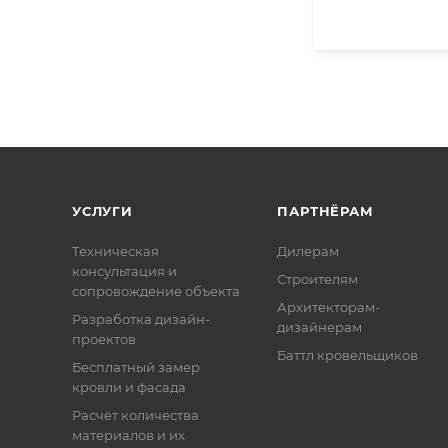
УСЛУГИ
ПАРТНЁРАМ
Техническая
Дилерам
консультация и
Строителям
сопровождение объекта
Архитекторам-
Разработка дизайн-
дизайнерам
проектов
Баттл кровельщиков
Бесплатный замер
кровли и фасада
Расчёт количества
материалов и их