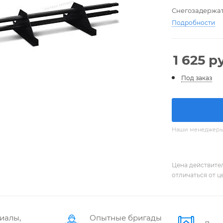
Снегозадержат
Подробности
1 625
ру
Под заказ
Наши менеджеры с
Цена действите
отличаться от ц
иалы,
Опытные бригады