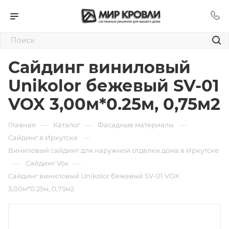
Сайдинг виниловый
Unikolor бежевый SV-01
VOX 3,00м*0.25м, 0,75м2
—
—
—
Главная
Каталог
Фасадные материалы
—
Сайдинг в Иркутске
Виниловый сайдинг для наружной отделки дома в Иркутске
—
—
Cайдинг Vox
Сайдинг виниловый Unikolor бежевый SV-01 VOX
3,00м*0.25м, 0,75м2