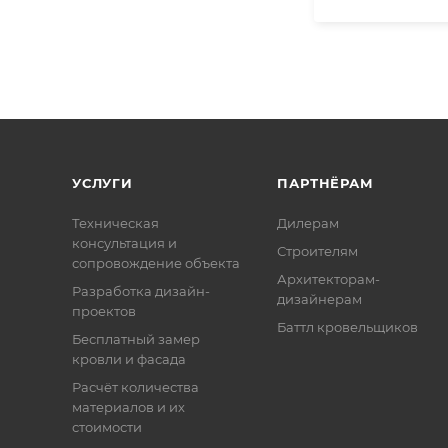
УСЛУГИ
ПАРТНЁРАМ
Техническая
Дилерам
консультация и
Строителям
сопровождение объекта
Архитекторам-
Разработка дизайн-
дизайнерам
проектов
Баттл кровельщиков
Бесплатный замер
кровли и фасада
Расчёт количества
материалов и их
стоимости