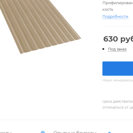
Профилированны
кость
Подробности
630
руб
Под заказ
Наши менеджеры с
Цена действите
отличаться от ц
иалы,
Опытные бригады