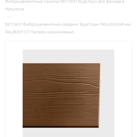
Фиброцементные панели БЕТЭКО Вудстоун для фасада в
Иркутске
—
БЕТЭКО Фиброцементный сайдинг Вудстоун 190х3000х8 мм
RAL8007 СТ Палево-коричневый