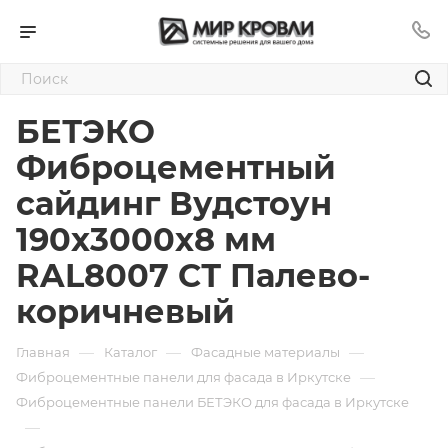
БЕТЭКО
Фиброцементный
сайдинг Вудстоун
190х3000х8 мм
RAL8007 СТ Палево-
коричневый
—
—
—
Главная
Каталог
Фасадные материалы
—
Фиброцементные панели для фасада в Иркутске
Фиброцементные панели БЕТЭКО для фасада в Иркутске
—