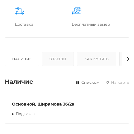
Доставка
Бес­плат­ный замер
НАЛИЧИЕ
ОТЗЫВЫ
КАК КУПИТЬ
ОП
Наличие
Списком
На карте
Основной, Ширямова 36/2а
Под заказ