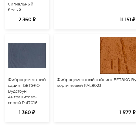
Сигнальный
белый
2 360 ₽
11 151 ₽
Фиброцементный
Фиброцементный сайдинг БЕТЭКО Ву
садинг БЕТЭКО
коричневый RAL8023
Вудстоун
Антрацитово-
серый Ral7016
1 360 ₽
1 577 ₽