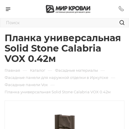
Планка универсальная
Solid Stone Calabria
VOX 0.42м
—
—
—
Главная
Каталог
Фасадные материалы
—
Фасадные панели для наружной отделки в Иркутске
—
Фасадные панели Vox
Планка универсальная Solid Stone Calabria VOX 0.42м