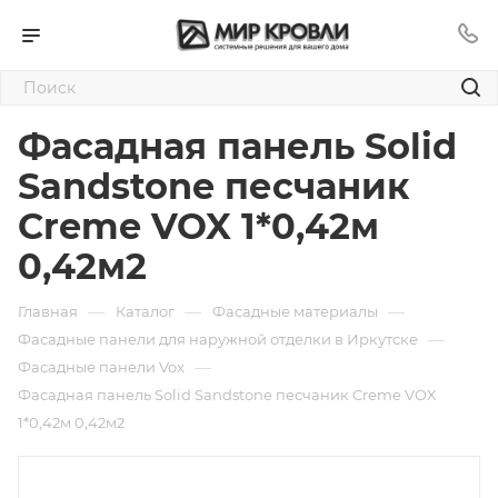
Фасадная панель Solid
Sandstone песчаник
Creme VOX 1*0,42м
0,42м2
—
—
—
Главная
Каталог
Фасадные материалы
—
Фасадные панели для наружной отделки в Иркутске
—
Фасадные панели Vox
Фасадная панель Solid Sandstone песчаник Creme VOX
1*0,42м 0,42м2