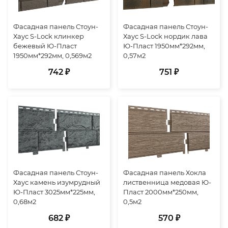
Фасадная панель Стоун-
Фасадная панель Стоун-
Хаус S-Lock клинкер
Хаус S-Lock нордик лава
бежевый Ю-Пласт
Ю-Пласт 1950мм*292мм,
1950мм*292мм, 0,569м2
0,57м2
742 ₽
751 ₽
Фасадная панель Стоун-
Фасадная панель Хокла
Хаус камень изумрудный
лиственница медовая Ю-
Ю-Пласт 3025мм*225мм,
Пласт 2000мм*250мм,
0,68м2
0,5м2
682 ₽
570 ₽