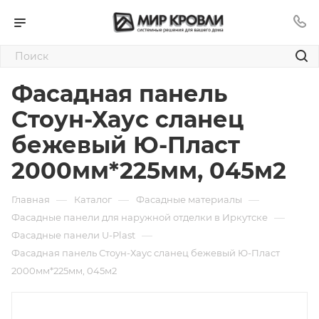
Фасадная панель
Стоун-Хаус сланец
бежевый Ю-Пласт
2000мм*225мм, 045м2
—
—
—
Главная
Каталог
Фасадные материалы
—
Фасадные панели для наружной отделки в Иркутске
—
Фасадные панели U-Plast
Фасадная панель Стоун-Хаус сланец бежевый Ю-Пласт
2000мм*225мм, 045м2