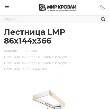
Лестница LMР
86х144х366
—
—
Главная
Каталог
—
Лестница на чердак с люком в Иркутске
—
Лестница на чердак с люком в Иркутске
Лестница LMР 86х144х366