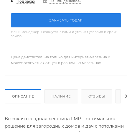
Нашли дешевле?
Под заказ
ЗАКАЗАТЬ ТОВАР
Наши менеджеры свяжутся с вами и уточнят условия и сроки
заказа
Цена действительна только для интернет-магазина и
может отличаться от цен в розничных магазинах
ОПИСАНИЕ
НАЛИЧИЕ
ОТЗЫВЫ
КАК
Высокая складная лестница LMP – оптимальное
решение для загородных домов и дач с потолками